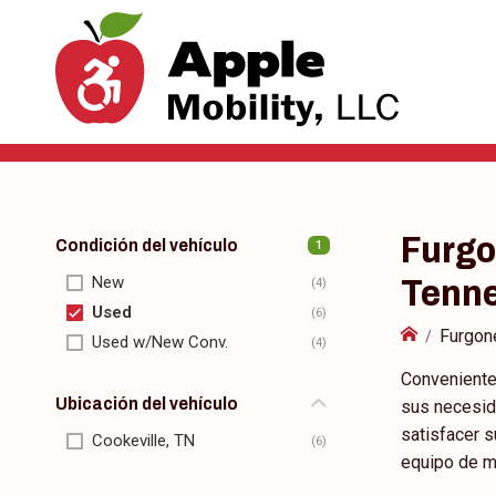
Furgo
Condición del vehículo
1
New
Tenn
Used
Furgone
Used w/New Conv.
Conveniente
Ubicación del vehículo
sus necesid
satisfacer 
Cookeville, TN
equipo de mo