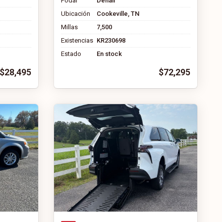
Podar
Denali
Ubicación
Cookeville, TN
Millas
7,500
Existencias
KR230698
Estado
En stock
$28,495
$72,295