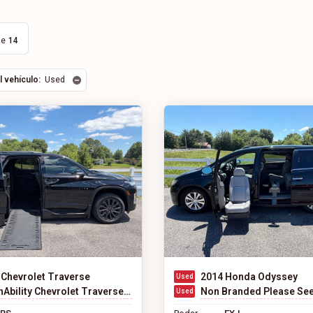
de
14
l vehículo:
Used
 Chevrolet Traverse
2014 Honda Odyssey
ility Chevrolet Traverse - Wheelchair SUV
Non Branded Please See Des