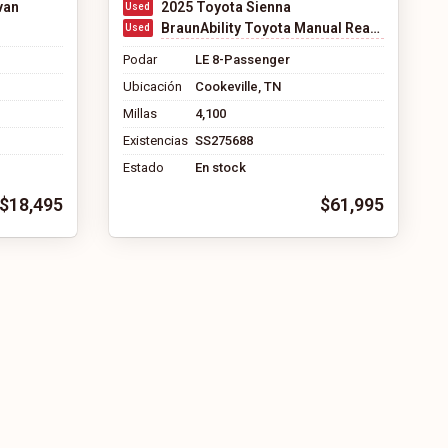
van
2025 Toyota Sienna
BraunAbility Toyota Manual Rear Entry
Podar
LE 8-Passenger
Ubicación
Cookeville, TN
Millas
4,100
Existencias
SS275688
Estado
En stock
$18,495
$61,995