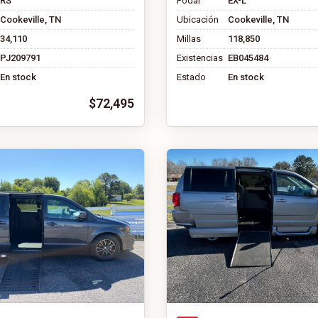
RS
Podar
EX-L
Cookeville, TN
Ubicación
Cookeville, TN
34,110
Millas
118,850
PJ209791
Existencias
EB045484
En stock
Estado
En stock
$72,495