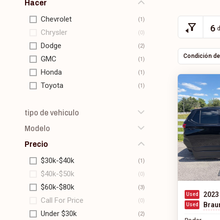
Hacer
Chevrolet
6
Chrysler
Dodge
Condición de
GMC
Honda
Toyota
tipo de vehiculo
Modelo
Minivan
todoterreno
Precio
Grand Caravan
Odyssey
$30k-$40k
Pacifica
$40k-$50k
Sienna
$60k-$80k
2023
Traverse
Call For Price
BraunAb
Voyager
Under $30k