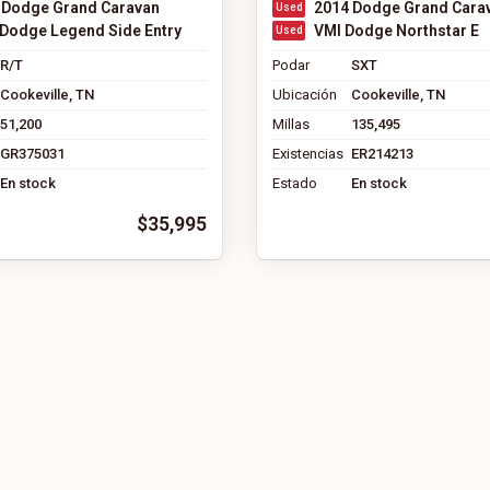
 Dodge Grand Caravan
2014 Dodge Grand Cara
Dodge Legend Side Entry
VMI Dodge Northstar E
R/T
Podar
SXT
Cookeville, TN
Ubicación
Cookeville, TN
51,200
Millas
135,495
GR375031
Existencias
ER214213
En stock
Estado
En stock
$35,995