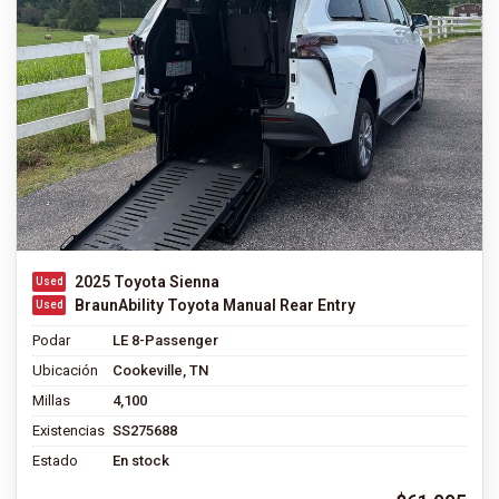
2025 Toyota Sienna
BraunAbility Toyota Manual Rear Entry
Podar
LE 8-Passenger
Ubicación
Cookeville, TN
Millas
4,100
Existencias
SS275688
Estado
En stock