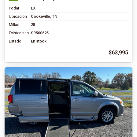
Podar
LX
Ubicación
Cookeville, TN
Millas
25
Existencias
SR500625
Estado
En stock
$63,995