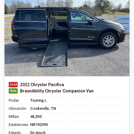
2022 Chrysler Pacifica
BraunAbility Chrysler Companion Van
Podar
Touring L
Ubicación
Cookeville, TN
Millas
46,350
Existencias
NR192393
Estado
En stock