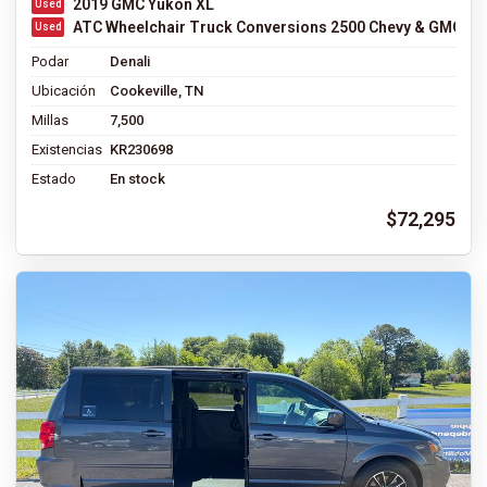
2019 GMC Yukon XL
ATC Wheelchair Truck Conversions 2500 Chevy & GMC SU
Podar
Denali
Ubicación
Cookeville, TN
Millas
7,500
Existencias
KR230698
Estado
En stock
$72,295