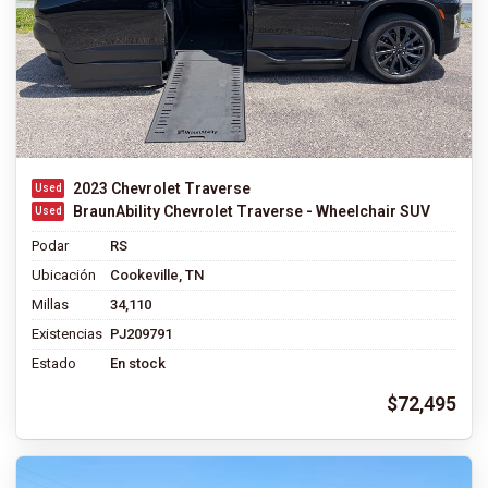
2023 Chevrolet Traverse
BraunAbility Chevrolet Traverse - Wheelchair SUV
Podar
RS
Ubicación
Cookeville, TN
Millas
34,110
Existencias
PJ209791
Estado
En stock
$72,495