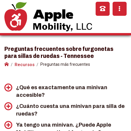
Preguntas frecuentes sobre furgonetas
para sillas de ruedas - Tennessee
Recursos
Preguntas más frecuentes
¿Qué es exactamente una minivan
accesible?
¿Cuánto cuesta una minivan para silla de
Las minivans accesibles, también conocidas como
camionetas para sillas de ruedas o camionetas con
ruedas?
rampa, han sido remanufacturadas para ofrecer una
Ya tengo una minivan. ¿Puede Apple
Apple Mobility ofrece varias conversiones de
facilidad de acceso incomparable para los usuarios